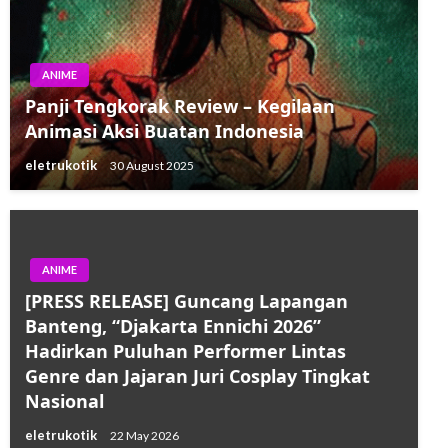
ANIME
Panji Tengkorak Review – Kegilaan
Animasi Aksi Buatan Indonesia
eletrukotik
30 August 2025
ANIME
[PRESS RELEASE] Guncang Lapangan
Banteng, “Djakarta Ennichi 2026”
Hadirkan Puluhan Performer Lintas
Genre dan Jajaran Juri Cosplay Tingkat
Nasional
eletrukotik
22 May 2026