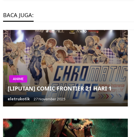
BACA JUGA:
ANIME
ANIME
3 Movie One Piece Hadir di Crunchyroll
[LIPUTAN] COMIC FRONTIER 21 HARI 1
Bulan Ini
eletrukotik
27 November 2025
eletrukotik
21 July 2023