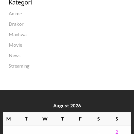
Kategori
Anime
Drakor
Manhwa
Movie
News
Streaming
August 2026
M
T
W
T
F
S
S
1
2