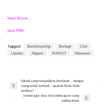
New Movie
Jasa PBN
Tagged:
Benchmarking
Berbagi
Club
Liputan
Nippon
PUNICO
Wawasan
Post
Sekuel yang menjanjikan berdarah … dengan
ruang untuk tumbuh – apakah Anda tidak
navigation
Previous
terhibur?
Post
review jujur situs slot online gacor yang
Next
paling aman
Post