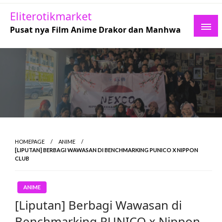
Skip
Eliterotikmarket
to
Pusat nya Film Anime Drakor dan Manhwa
content
HOMEPAGE
ANIME
[LIPUTAN] BERBAGI WAWASAN DI BENCHMARKING PUNICO X NIPPON
CLUB
ANIME
[Liputan] Berbagi Wawasan di
Benchmarking PUNICO x Nippon