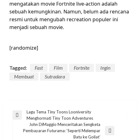
mengatakan movie Fortnite live-action adalah
sebuah kemungkinan. Namun, belum ada rencana
resmi untuk mengubah recreation populer ini
menjadi sebuah movie.
[randomize]
Tagged:
Fast
Film
Fortnite
Ingin
Membuat
Sutradara
Post
Lagu Tema Tiny Toons Looniversity
Previous
Menghormati Tiny Toon Adventures
navigation
Post
John DiMaggio Menceritakan Sengketa
Pembayaran Futurama: ‘Seperti Melempar
Next
Batu ke Goliat’
Post