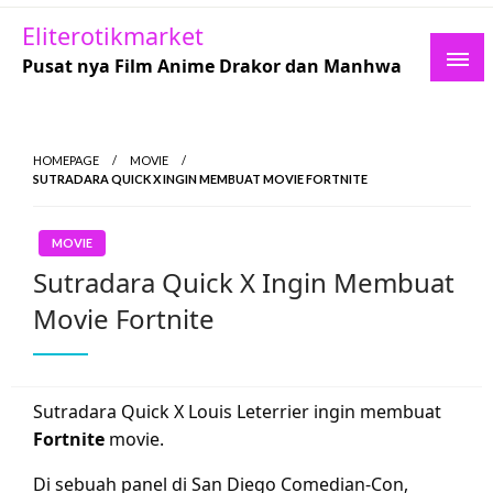
Skip
Eliterotikmarket
to
Pusat nya Film Anime Drakor dan Manhwa
content
HOMEPAGE
MOVIE
SUTRADARA QUICK X INGIN MEMBUAT MOVIE FORTNITE
MOVIE
Sutradara Quick X Ingin Membuat
Movie Fortnite
Sutradara Quick X Louis Leterrier ingin membuat
Fortnite
movie.
Di sebuah panel di San Diego Comedian-Con,