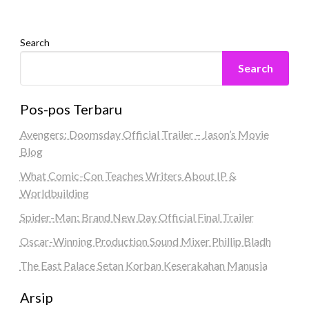
Search
Search
Pos-pos Terbaru
Avengers: Doomsday Official Trailer – Jason’s Movie
Blog
What Comic-Con Teaches Writers About IP &
Worldbuilding
Spider-Man: Brand New Day Official Final Trailer
Oscar-Winning Production Sound Mixer Phillip Bladh
The East Palace Setan Korban Keserakahan Manusia
Arsip