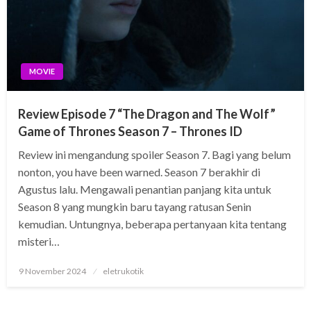
MOVIE
Review Episode 7 “The Dragon and The Wolf”
Game of Thrones Season 7 – Thrones ID
Review ini mengandung spoiler Season 7. Bagi yang belum
nonton, you have been warned. Season 7 berakhir di
Agustus lalu. Mengawali penantian panjang kita untuk
Season 8 yang mungkin baru tayang ratusan Senin
kemudian. Untungnya, beberapa pertanyaan kita tentang
misteri…
Posted
9 November 2024
eletrukotik
on
STREAMING