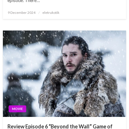
episode. There…
Posted
9 December 2024
eletrukotik
on
MOVIE
Review Episode 6 “Beyond the Wall” Game of