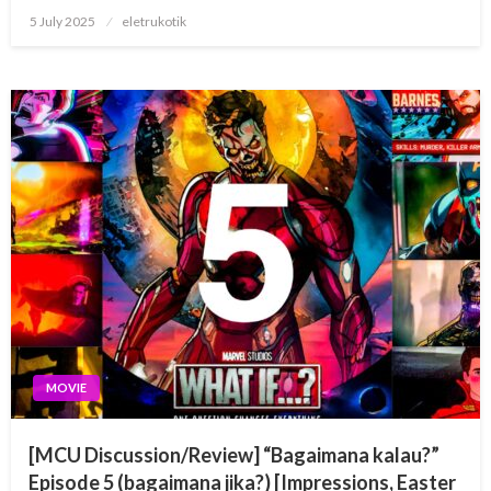
Posted
5 July 2025
eletrukotik
on
MOVIE
[MCU Discussion/Review] “Bagaimana kalau?”
Episode 5 (bagaimana jika?) [Impressions, Easter