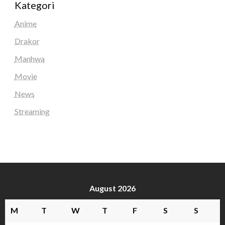
Kategori
Anime
Drakor
Manhwa
Movie
News
Streaming
August 2026
M
T
W
T
F
S
S