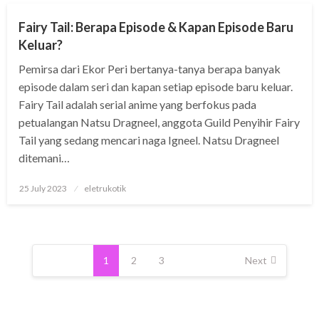
Fairy Tail: Berapa Episode & Kapan Episode Baru
Keluar?
Pemirsa dari Ekor Peri bertanya-tanya berapa banyak
episode dalam seri dan kapan setiap episode baru keluar.
Fairy Tail adalah serial anime yang berfokus pada
petualangan Natsu Dragneel, anggota Guild Penyihir Fairy
Tail yang sedang mencari naga Igneel. Natsu Dragneel
ditemani…
Posted
25 July 2023
eletrukotik
on
Posts
pagination
1
2
3
Next