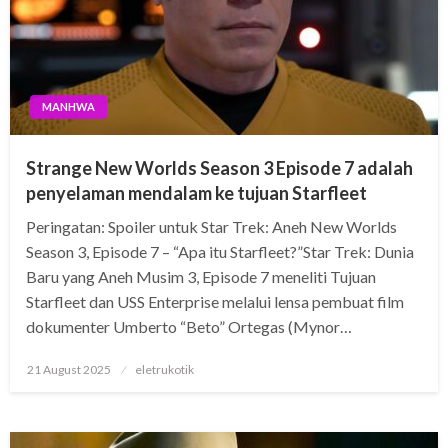
MANHWA
Strange New Worlds Season 3 Episode 7 adalah
penyelaman mendalam ke tujuan Starfleet
Peringatan: Spoiler untuk Star Trek: Aneh New Worlds
Season 3, Episode 7 – “Apa itu Starfleet?”Star Trek: Dunia
Baru yang Aneh Musim 3, Episode 7 meneliti Tujuan
Starfleet dan USS Enterprise melalui lensa pembuat film
dokumenter Umberto “Beto” Ortegas (Mynor…
Posted
21 August 2025
eletrukotik
on