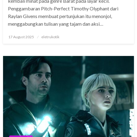
kembali minat pada genre Barat pada layar kecil.
Penggambaran Pitch-Perfect Timothy Olyphant dari
Raylan Givens membuat pertunjukan itu menonjol,
menggabungkan tulisan yang tajam dan aksi…
Posted
17 August 2025
eletrukotik
on