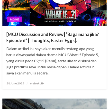
MOVIE
[MCU Discussion and Review] “Bagaimana jika?
Episode 6” [Thoughts, Easter Eggs].
Dalam artikel ini, saya akan menulis tentang apa yang
harus diwaspadai dalam drama MCU What If Episode 5,
yang dirilis pada 09/15 (Rabu), serta ulasan diskusi dan
juga prediksi saya untuk masa depan. Dalam artikel ini,
saya akan menulis secara…
Posted
28 June 2025
eletrukotik
on