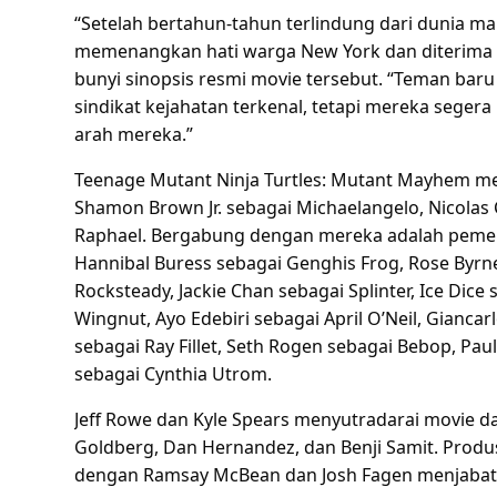
“Setelah bertahun-tahun terlindung dari dunia ma
memenangkan hati warga New York dan diterima se
bunyi sinopsis resmi movie tersebut. “Teman ba
sindikat kejahatan terkenal, tetapi mereka seger
arah mereka.”
Teenage Mutant Ninja Turtles: Mutant Mayhem me
Shamon Brown Jr. sebagai Michaelangelo, Nicolas
Raphael. Bergabung dengan mereka adalah pemer
Hannibal Buress sebagai Genghis Frog, Rose Byrn
Rocksteady, Jackie Chan sebagai Splinter, Ice Dice
Wingnut, Ayo Edebiri sebagai April O’Neil, Gianca
sebagai Ray Fillet, Seth Rogen sebagai Bebop, P
sebagai Cynthia Utrom.
Jeff Rowe dan Kyle Spears menyutradarai movie d
Goldberg, Dan Hernandez, dan Benji Samit. Produ
dengan Ramsay McBean dan Josh Fagen menjabat 