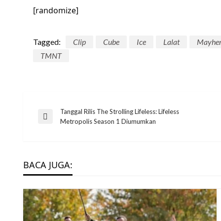
[randomize]
Tagged:
Clip
Cube
Ice
Lalat
Mayhe
TMNT
Post
Tanggal Rilis The Strolling Lifeless: Lifeless
Previous
Metropolis Season 1 Diumumkan
Post
navigation
BACA JUGA: