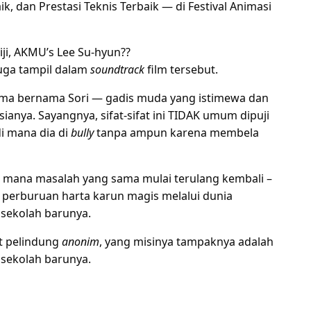
k, dan Prestasi Teknis Terbaik — di Festival Animasi
iji, AKMU’s Lee Su-hyun??
juga tampil dalam
soundtrack
film tersebut.
ama bernama Sori — gadis muda yang istimewa dan
sianya. Sayangnya, sifat-sifat ini TIDAK umum dipuji
di mana dia di
bully
tanpa ampun karena membela
 di mana masalah yang sama mulai terulang kembali –
 perburuan harta karun magis melalui dunia
sekolah barunya.
at pelindung
anonim
, yang misinya tampaknya adalah
 sekolah barunya.