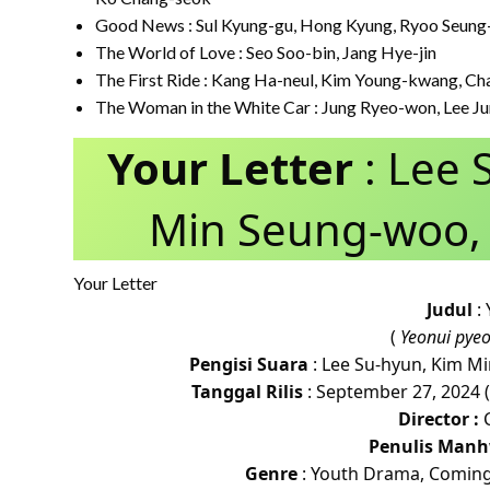
Good News : Sul Kyung-gu, Hong Kyung, Ryoo Seun
The World of Love : Seo Soo-bin, Jang Hye-jin
The First Ride : Kang Ha-neul, Kim Young-kwang, C
The Woman in the White Car : Jung Ryeo-won, Lee J
Your Letter
: Lee 
Min Seung-woo,
Your Letter
Judul
: 
(
Yeonui pyeo
Pengisi Suara
: Lee Su-hyun, Kim M
Tanggal Rilis
: September 27, 2024 
Director :
C
Penulis Manh
Genre
: Youth Drama, Coming