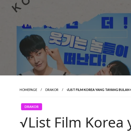
HOMEPAGE
DRAKOR
√LIST FILM KOREA YANG TAYANG BULAN
DRAKOR
√List Film Korea