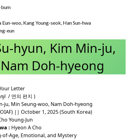
g-bum
ha Eun-woo, Kang Young-seok, Han Sun-hwa
ung-eun
Su-hyun, Kim Min-ju,
 Nam Doh-hyeong
Your Letter
nji
/ 연의 편지 )
in-ju, Min Seung-woo, Nam Doh-hyeong
(OIAF) || October 1, 2025 (South Korea)
ho Young-Jun
wa :
Hyeon A Cho
-of-Age, Emotional, and Mystery