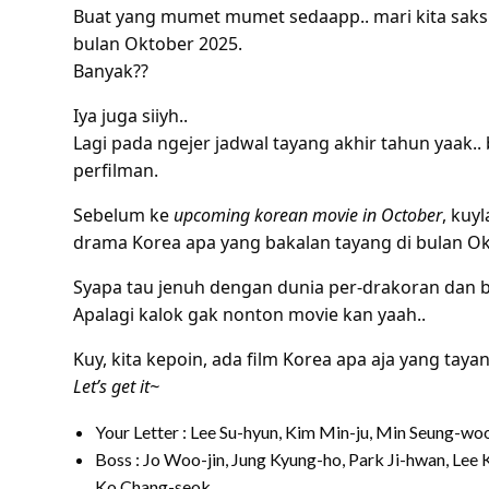
Buat yang mumet mumet sedaapp.. mari kita saksik
bulan Oktober 2025.
Banyak??
Iya juga siiyh..
Lagi pada ngejer jadwal tayang akhir tahun yaak..
perfilman.
Sebelum ke
upcoming korean movie in October
, kuyl
drama Korea apa yang bakalan tayang di bulan Okt
Syapa tau jenuh dengan dunia per-drakoran dan b
Apalagi kalok gak nonton movie kan yaah..
Kuy, kita kepoin, ada film Korea apa aja yang taya
Let’s get it~
Your Letter : Lee Su-hyun, Kim Min-ju, Min Seung-
Boss : Jo Woo-jin, Jung Kyung-ho, Park Ji-hwan, Lee
Ko Chang-seok