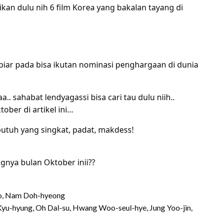
an dulu nih 6 film Korea yang bakalan tayang di
 biar pada bisa ikutan nominasi penghargaan di dunia
aa.. sahabat lendyagassi bisa cari tau dulu niih..
ober di artikel ini…
utuh yang singkat, padat, makdess!
ngnya bulan Oktober inii??
woo, Nam Doh-hyeong
 Kyu-hyung, Oh Dal-su, Hwang Woo-seul-hye, Jung Yoo-jin,