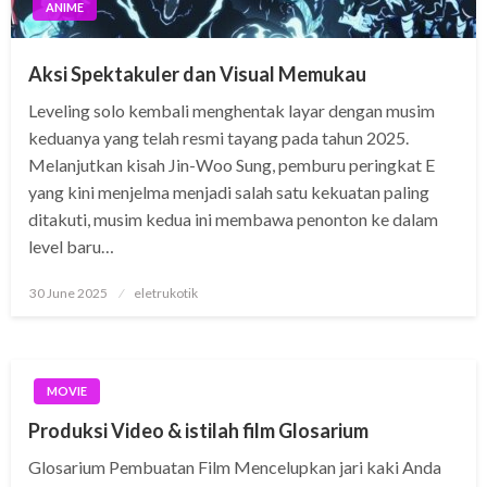
ANIME
Aksi Spektakuler dan Visual Memukau
Leveling solo kembali menghentak layar dengan musim
keduanya yang telah resmi tayang pada tahun 2025.
Melanjutkan kisah Jin-Woo Sung, pemburu peringkat E
yang kini menjelma menjadi salah satu kekuatan paling
ditakuti, musim kedua ini membawa penonton ke dalam
level baru…
Posted
30 June 2025
eletrukotik
on
MOVIE
Produksi Video & istilah film Glosarium
Glosarium Pembuatan Film Mencelupkan jari kaki Anda