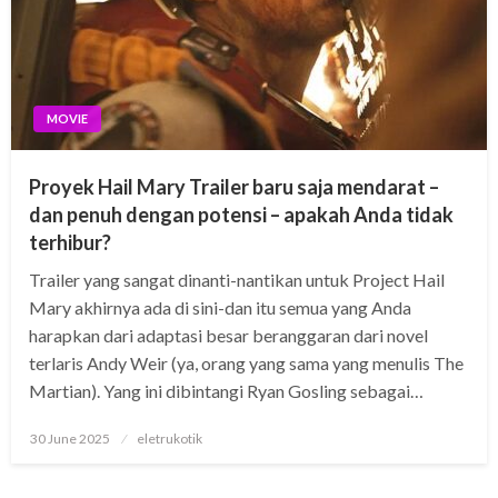
MOVIE
Proyek Hail Mary Trailer baru saja mendarat –
dan penuh dengan potensi – apakah Anda tidak
terhibur?
Trailer yang sangat dinanti-nantikan untuk Project Hail
Mary akhirnya ada di sini-dan itu semua yang Anda
harapkan dari adaptasi besar beranggaran dari novel
terlaris Andy Weir (ya, orang yang sama yang menulis The
Martian). Yang ini dibintangi Ryan Gosling sebagai…
Posted
30 June 2025
eletrukotik
on