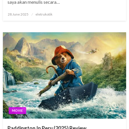
saya akan menulis secara…
Posted
28 June 2025
eletrukotik
on
MOVIE
Paddington In Peru (2025) Review