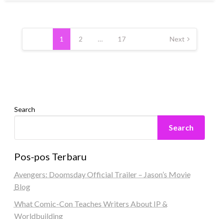
Posts
pagination
1
2
…
17
Next
Search
Search
Pos-pos Terbaru
Avengers: Doomsday Official Trailer – Jason’s Movie
Blog
What Comic-Con Teaches Writers About IP &
Worldbuilding