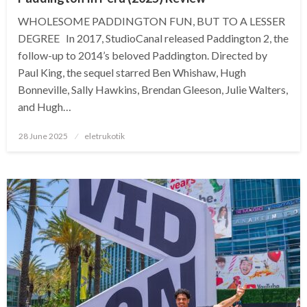
WHOLESOME PADDINGTON FUN, BUT TO A LESSER
DEGREE In 2017, StudioCanal released Paddington 2, the
follow-up to 2014’s beloved Paddington. Directed by
Paul King, the sequel starred Ben Whishaw, Hugh
Bonneville, Sally Hawkins, Brendan Gleeson, Julie Walters,
and Hugh…
Posted
28 June 2025
eletrukotik
on