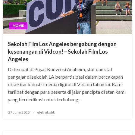
MOVIE
Sekolah Film Los Angeles bergabung dengan
kesenangan di Vidcon! – Sekolah Film Los
Angeles
Di tempat di Pusat Konvensi Anaheim, staf dan staf
pengajar di sekolah LA berpartisipasi dalam percakapan
di sekitar industri media digital di Vidcon tahun ini. Kami
terlibat dengan para peserta di jalur pencipta di stan kami
yang berdedikasi untuk terhubung…
Posted
27 June 2025
eletrukotik
on