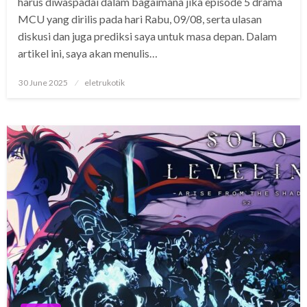
harus diwaspadai dalam bagaimana jika episode 5 drama
MCU yang dirilis pada hari Rabu, 09/08, serta ulasan
diskusi dan juga prediksi saya untuk masa depan. Dalam
artikel ini, saya akan menulis…
Posted
30 June 2025
eletrukotik
on