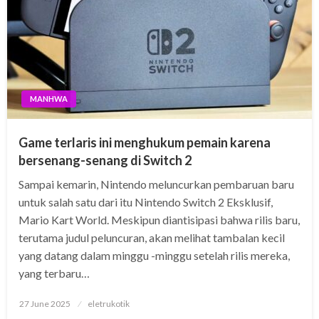
MANHWA
Game terlaris ini menghukum pemain karena
bersenang-senang di Switch 2
Sampai kemarin, Nintendo meluncurkan pembaruan baru
untuk salah satu dari itu Nintendo Switch 2 Eksklusif,
Mario Kart World. Meskipun diantisipasi bahwa rilis baru,
terutama judul peluncuran, akan melihat tambalan kecil
yang datang dalam minggu -minggu setelah rilis mereka,
yang terbaru…
Posted
27 June 2025
eletrukotik
on