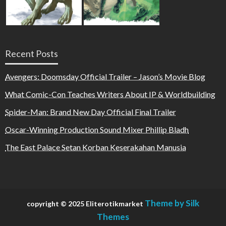
Recent Posts
Avengers: Doomsday Official Trailer – Jason’s Movie Blog
What Comic-Con Teaches Writers About IP & Worldbuilding
Spider-Man: Brand New Day Official Final Trailer
Oscar-Winning Production Sound Mixer Phillip Bladh
The East Palace Setan Korban Keserakahan Manusia
Theme by Silk
copyright © 2025 Eliterotikmarket
Themes