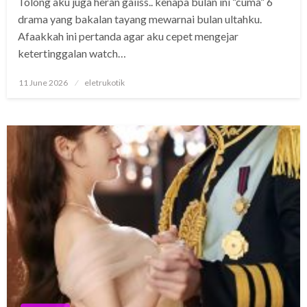
Tolong aku juga heran gaiiss.. kenapa bulan ini “cuma” 6
drama yang bakalan tayang mewarnai bulan ultahku.
Afaakkah ini pertanda agar aku cepet mengejar
ketertinggalan watch…
Posted
11 June 2026
eletrukotik
on