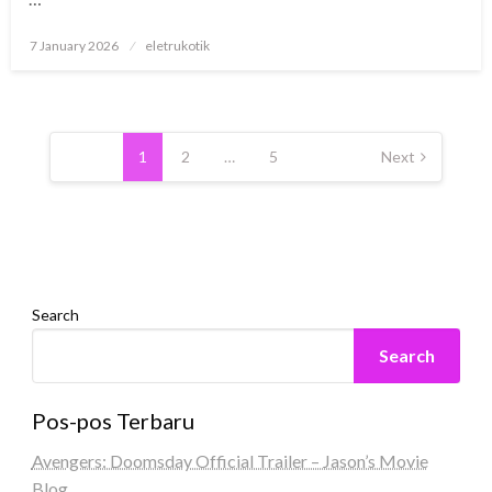
Posted
7 January 2026
eletrukotik
on
Posts
pagination
1
2
…
5
Next
Search
Search
Pos-pos Terbaru
Avengers: Doomsday Official Trailer – Jason’s Movie
Blog