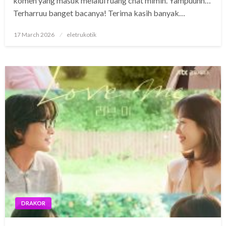
komen yang masuk melalui ruang chat mimin. Yampuunn…
Terharruu banget bacanya! Terima kasih banyak…
Posted
17 March 2026
eletrukotik
on
DRAKOR