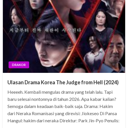
DRAKOR
Ulasan Drama Korea The Judge from Hell (2024)
Heeeeh. Kembali mengulas drama yang telah lalu. Tapi
baru selesai nontonnya di tahun 2026. Apa kabar kalian?
Semoga dalam keadaan baik-baik saja. Drama: Hakim
dari Neraka Romanisasi yang direvisi: Jiokeseo Di Pansa
Hangul: hakim dari neraka Direktur: Park Jin-Pyo Penulis:
…