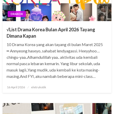
DRAKOR
√List Drama Korea Bulan April 2026 Tayang
Dimana Kapan
10 Drama Korea yang akan tayang di bulan Maret 2025
━ Annyeong haseyo, sahabat lendyagassi. Heeyyhoo…
chingu-yaa..Alhamdulillah yaa.. aktivitas uda kembali
normal pasca lebaran kemarin. Yang libur sekolah, uda
masuk lagii..Yang mudik, uda kembali ke kota masing-
masing.And FYI, aku nambah beberapa mini-class…
Posted
16 April 2026
eletrukotik
on