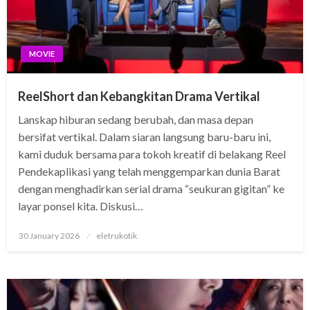
MOVIE
ReelShort dan Kebangkitan Drama Vertikal
Lanskap hiburan sedang berubah, dan masa depan
bersifat vertikal. Dalam siaran langsung baru-baru ini,
kami duduk bersama para tokoh kreatif di belakang Reel
Pendekaplikasi yang telah menggemparkan dunia Barat
dengan menghadirkan serial drama “seukuran gigitan” ke
layar ponsel kita. Diskusi…
Posted
30 January 2026
eletrukotik
on