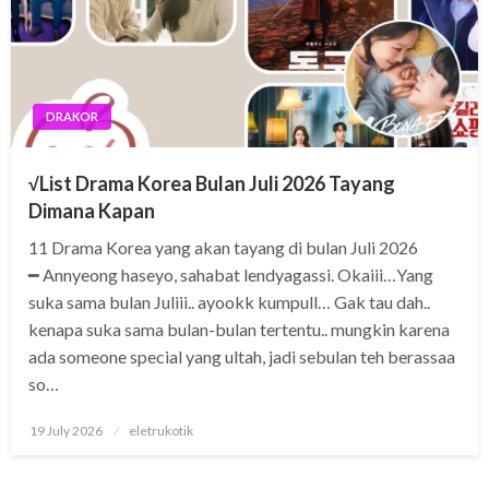
DRAKOR
√List Drama Korea Bulan Juli 2026 Tayang
Dimana Kapan
11 Drama Korea yang akan tayang di bulan Juli 2026
━ Annyeong haseyo, sahabat lendyagassi. Okaiii…Yang
suka sama bulan Juliii.. ayookk kumpull… Gak tau dah..
kenapa suka sama bulan-bulan tertentu.. mungkin karena
ada someone special yang ultah, jadi sebulan teh berassaa
so…
Posted
19 July 2026
eletrukotik
on