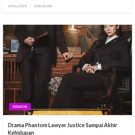
Posted
6 May 2026
eletrukotik
on
DRAKOR
Drama Phantom Lawyer Justice Sampai Akhir
Kehidupan