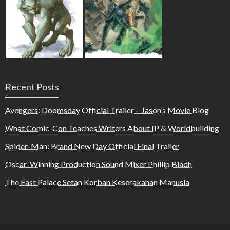
Recent Posts
Avengers: Doomsday Official Trailer – Jason’s Movie Blog
What Comic-Con Teaches Writers About IP & Worldbuilding
Spider-Man: Brand New Day Official Final Trailer
Oscar-Winning Production Sound Mixer Phillip Bladh
The East Palace Setan Korban Keserakahan Manusia