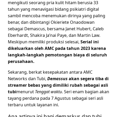
mengikuti seorang pria kulit hitam berusia 33
tahun yang menavigasi bidang psikiatri digital
sambil mencoba menemukan dirinya yang paling
benar, dan dibintangi Okieriete Onaodowan
sebagai Demascus, bersama Janet Hubert, Caleb
Eberhardt, Shakira Ja’nai Paye, dan Martin Law.
Meskipun memiliki produksi selesai,
Serial ini
dikeluarkan oleh AMC pada tahun 2023 karena
langkah-langkah pemotongan biaya di seluruh
perusahaan.
Sekarang, berkat kesepakatan antara AMC
Networks dan Tubi,
Demassus
akan segera tiba di
streamer bebas yang dimiliki rubah sebagai asli
tubi
menurut
Tenggat waktu
. Seri enam bagian akan
tayang perdana pada 7 Agustus sebagai seri asli
terbaru untuk layanan ini.
Apa artinya ini bagi demaskus dan tubi