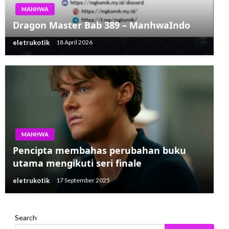
MANHWA
Dragon Master Bab 389 – ManhwaIndo
eletrukotik
18 April 2026
MANHWA
Pencipta membahas perubahan buku
utama mengikuti seri finale
eletrukotik
17 September 2025
Search