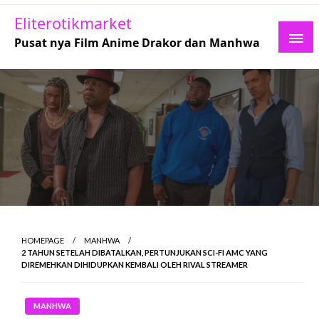
Skip
Eliterotikmarket
to
Pusat nya Film Anime Drakor dan Manhwa
content
HOMEPAGE
MANHWA
2 TAHUN SETELAH DIBATALKAN, PERTUNJUKAN SCI-FI AMC YANG
DIREMEHKAN DIHIDUPKAN KEMBALI OLEH RIVAL STREAMER
MANHWA