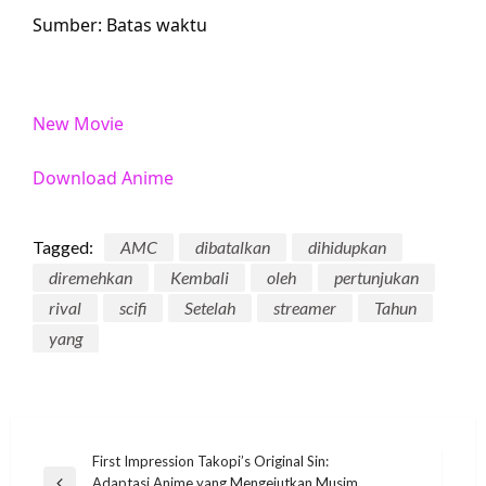
Sumber: Batas waktu
New Movie
Download Anime
Tagged:
AMC
dibatalkan
dihidupkan
diremehkan
Kembali
oleh
pertunjukan
rival
scifi
Setelah
streamer
Tahun
yang
Post
First Impression Takopi’s Original Sin:
Adaptasi Anime yang Mengejutkan Musim