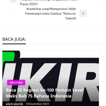
navigation
Previous
Panas 2025!
Post
Kreativitas yang Mempesona! Inilah
Pemenang Lomba Gambar “Natsu no
Next
Yūenchi
Post
BACA JUGA:
MANHWA
Baca ID Regresi ke-100 Pemain Level
Maks Bab 75 Bahasa Indonesia
eletrukotik
4 November 2025