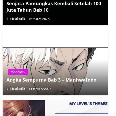
Senjata Pamungkas Kembali Setelah 100
Juta Tahun Bab 10
eletrukotik
18 March 2026
MANHWA
Angka Sempurna Bab 3 – ManhwaIndo
eletrukotik
11 January 2026