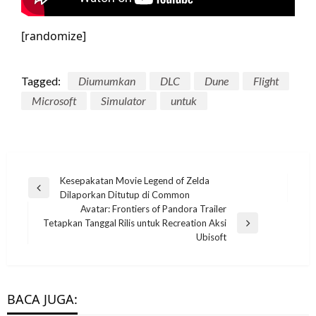
[randomize]
Tagged:
Diumumkan
DLC
Dune
Flight
Microsoft
Simulator
untuk
Post
Kesepakatan Movie Legend of Zelda
Previous
Dilaporkan Ditutup di Common
navigation
Post
Avatar: Frontiers of Pandora Trailer
Tetapkan Tanggal Rilis untuk Recreation Aksi
Next
Ubisoft
Post
BACA JUGA: