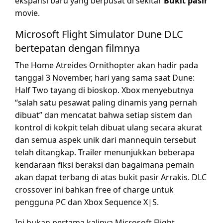
ekspansi baru yang berpusat di sekitar
Bukit pasir
movie.
Microsoft Flight Simulator Dune DLC
bertepatan dengan filmnya
The Home Atreides Ornithopter akan hadir pada
tanggal 3 November, hari yang sama saat Dune:
Half Two tayang di bioskop. Xbox menyebutnya
“salah satu pesawat paling dinamis yang pernah
dibuat” dan mencatat bahwa setiap sistem dan
kontrol di kokpit telah dibuat ulang secara akurat
dan semua aspek unik dari mannequin tersebut
telah ditangkap. Trailer menunjukkan beberapa
kendaraan fiksi beraksi dan bagaimana pemain
akan dapat terbang di atas bukit pasir Arrakis. DLC
crossover ini bahkan free of charge untuk
pengguna PC dan Xbox Sequence X|S.
Ini bukan pertama kalinya Microsoft Flight