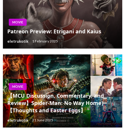
MOVIE
Patreon Preview: Etrigani and Kaius
eletrukotik
1 February 2025
MOVIE
【MCU Discussion, Commentary, and
Review】Spider-Man: No Way Home)
【Thoughts and Easter Eggs】
eletrukotik
21 June 2025