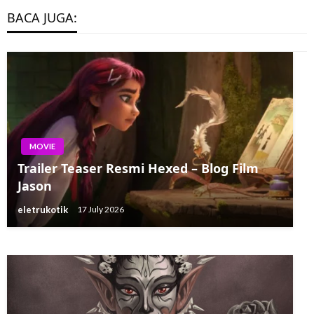
BACA JUGA:
MOVIE
MOVIE
Enter The Dragon dari Bruce Lee
Trailer Teaser Resmi Hexed – Blog Film
Menetapkan Tanggal Teater untuk
Jason
Pemutaran Ulang Tahun ke-50
eletrukotik
17 July 2026
eletrukotik
25 July 2023