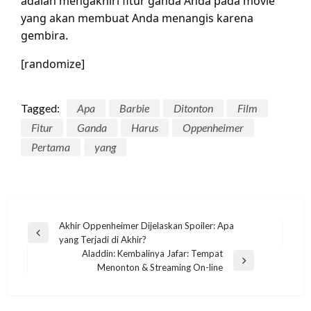
adalah mengakhiri fitur ganda Anda pada movie
yang akan membuat Anda menangis karena
gembira.
[randomize]
Tagged:
Apa
Barbie
Ditonton
Film
Fitur
Ganda
Harus
Oppenheimer
Pertama
yang
Post
Akhir Oppenheimer Dijelaskan Spoiler: Apa
Previous
yang Terjadi di Akhir?
navigation
Post
Aladdin: Kembalinya Jafar: Tempat
Next
Menonton & Streaming On-line
Post