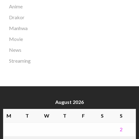
Anime
Drakor
Manhwa
Movie
News
Streaming
August 2026
M
T
W
T
F
S
S
1
2