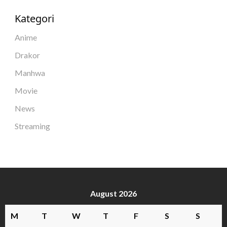
Kategori
Anime
Drakor
Manhwa
Movie
News
Streaming
August 2026
M
T
W
T
F
S
S