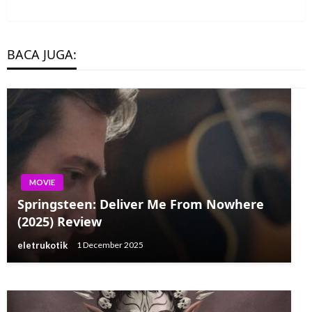
BACA JUGA:
MOVIE
MOVIE
Springsteen: Deliver Me From Nowhere
Hak Seri Teenage Mutant Ninja Turtles
(2025) Review
1987 Ditangkap oleh Nickelodeon
eletrukotik
1 December 2025
eletrukotik
20 July 2023