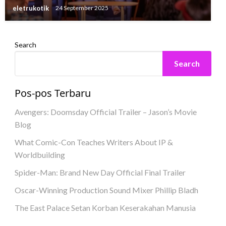
eletrukotik
24 September 2025
Search
Search
Pos-pos Terbaru
Avengers: Doomsday Official Trailer – Jason’s Movie
Blog
What Comic-Con Teaches Writers About IP &
Worldbuilding
Spider-Man: Brand New Day Official Final Trailer
Oscar-Winning Production Sound Mixer Phillip Bladh
The East Palace Setan Korban Keserakahan Manusia