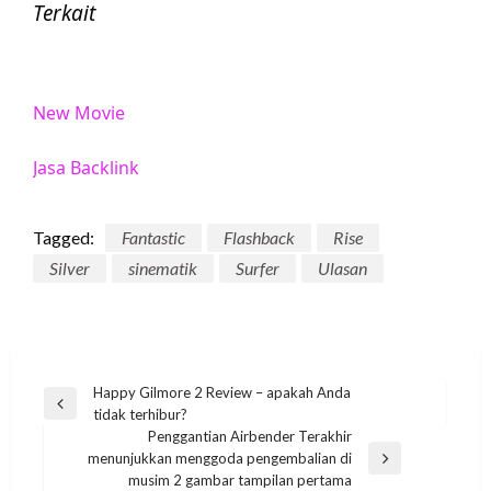
Terkait
New Movie
Jasa Backlink
Tagged:
Fantastic
Flashback
Rise
Silver
sinematik
Surfer
Ulasan
Post
Happy Gilmore 2 Review – apakah Anda
Previous
tidak terhibur?
navigation
Post
Penggantian Airbender Terakhir
menunjukkan menggoda pengembalian di
Next
musim 2 gambar tampilan pertama
Post