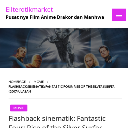
Skip
Eliterotikmarket
to
Pusat nya Film Anime Drakor dan Manhwa
content
HOMEPAGE
MOVIE
FLASHBACK SINEMATIK: FANTASTIC FOUR: RISE OF THE SILVER SURFER
(2007) ULASAN
MOVIE
Flashback sinematik: Fantastic
Four: Rise of the Silver Surfer