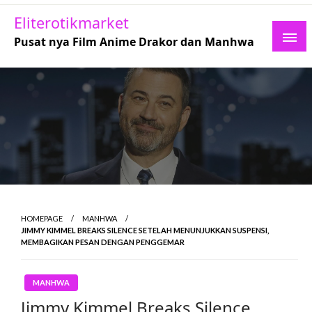
Skip
Eliterotikmarket
to
Pusat nya Film Anime Drakor dan Manhwa
content
HOMEPAGE
MANHWA
JIMMY KIMMEL BREAKS SILENCE SETELAH MENUNJUKKAN SUSPENSI,
MEMBAGIKAN PESAN DENGAN PENGGEMAR
MANHWA
Jimmy Kimmel Breaks Silence