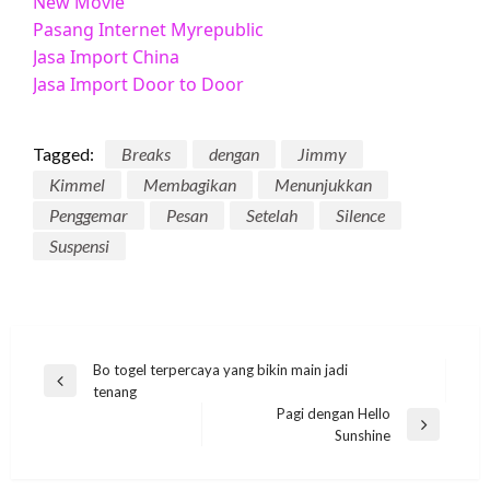
New Movie
Pasang Internet Myrepublic
Jasa Import China
Jasa Import Door to Door
Tagged:
Breaks
dengan
Jimmy
Kimmel
Membagikan
Menunjukkan
Penggemar
Pesan
Setelah
Silence
Suspensi
Post
Bo togel terpercaya yang bikin main jadi
Previous
tenang
navigation
Post
Pagi dengan Hello
Next
Sunshine
Post