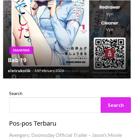
MANHWA
Bab 19
eletrukotik
14 February 2026
Search
Search
Pos-pos Terbaru
Avengers: Doomsday Official Trailer – Jason’s Movie