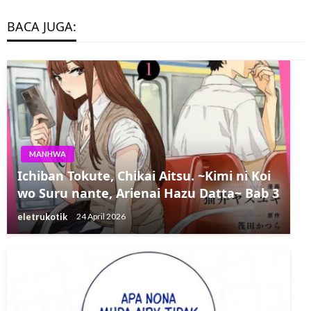
BACA JUGA:
MANHWA
Ichiban Tokute, Chikai Aitsu. ~Kimi ni Koi
wo Suru nante, Arienai Hazu Datta~ Bab 3
eletrukotik
24 April 2026