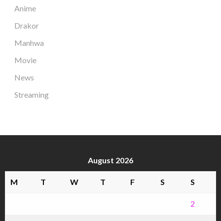
Anime
Drakor
Manhwa
Movie
News
Streaming
August 2026
M
T
W
T
F
S
S
1
2