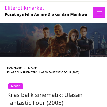
Skip
Eliterotikmarket
to
Pusat nya Film Anime Drakor dan Manhwa
content
HOMEPAGE
MOVIE
KILAS BALIK SINEMATIK: ULASAN FANTASTIC FOUR (2005)
MOVIE
Kilas balik sinematik: Ulasan
Fantastic Four (2005)