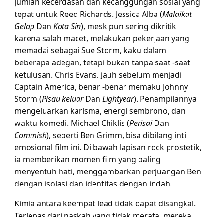
jumlah kecerdasan dan kecanggungan sosial yang
tepat untuk Reed Richards. Jessica Alba (
Malaikat
Gelap
Dan
Kota Sin
), meskipun sering dikritik
karena salah macet, melakukan pekerjaan yang
memadai sebagai Sue Storm, kaku dalam
beberapa adegan, tetapi bukan tanpa saat -saat
ketulusan. Chris Evans, jauh sebelum menjadi
Captain America, benar -benar memaku Johnny
Storm (
Pisau keluar
Dan
Lightyear
). Penampilannya
mengeluarkan karisma, energi sembrono, dan
waktu komedi. Michael Chiklis (
Perisai
Dan
Commish
), seperti Ben Grimm, bisa dibilang inti
emosional film ini. Di bawah lapisan rock prostetik,
ia memberikan momen film yang paling
menyentuh hati, menggambarkan perjuangan Ben
dengan isolasi dan identitas dengan indah.
Kimia antara keempat lead tidak dapat disangkal.
Terlepas dari naskah yang tidak merata, mereka