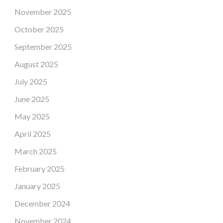
November 2025
October 2025
September 2025
August 2025
July 2025
June 2025
May 2025
April 2025
March 2025
February 2025
January 2025
December 2024
November 2024