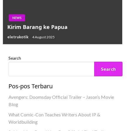
NEWS
Kirim Barang ke Papua
eletrukotik
4 August 2025
Search
Search
Pos-pos Terbaru
Avengers: Doomsday Official Trailer – Jason’s Movie
Blog
What Comic-Con Teaches Writers About IP &
Worldbuilding