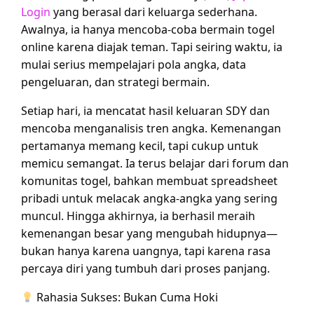
Login
yang berasal dari keluarga sederhana.
Awalnya, ia hanya mencoba-coba bermain togel
online karena diajak teman. Tapi seiring waktu, ia
mulai serius mempelajari pola angka, data
pengeluaran, dan strategi bermain.
Setiap hari, ia mencatat hasil keluaran SDY dan
mencoba menganalisis tren angka. Kemenangan
pertamanya memang kecil, tapi cukup untuk
memicu semangat. Ia terus belajar dari forum dan
komunitas togel, bahkan membuat spreadsheet
pribadi untuk melacak angka-angka yang sering
muncul. Hingga akhirnya, ia berhasil meraih
kemenangan besar yang mengubah hidupnya—
bukan hanya karena uangnya, tapi karena rasa
percaya diri yang tumbuh dari proses panjang.
Rahasia Sukses: Bukan Cuma Hoki