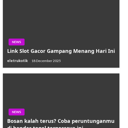
NEWS
Link Slot Gacor Gampang Menang Hari Ini
eletrukotik
18 December 2025
NEWS
Bosan kalah terus? Coba peruntunganmu