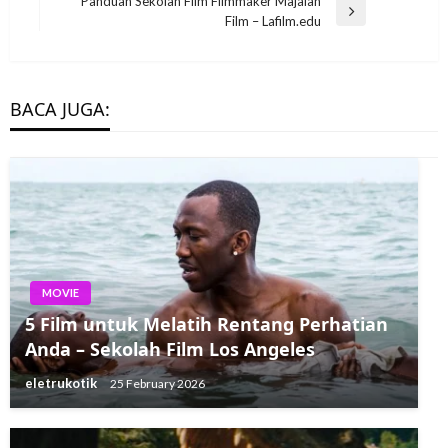
Panduan Sekolah Film Filmmaker Majalah
Next
Film – Lafilm.edu
Post
BACA JUGA:
MOVIE
5 Film untuk Melatih Rentang Perhatian
Anda – Sekolah Film Los Angeles
eletrukotik
25 February 2026