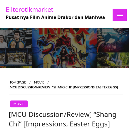
Skip
Eliterotikmarket
to
Pusat nya Film Anime Drakor dan Manhwa
content
HOMEPAGE
MOVIE
[MCU DISCUSSION/REVIEW] “SHANG CHI” [IMPRESSIONS, EASTER EGGS]
MOVIE
[MCU Discussion/Review] “Shang
Chi” [Impressions, Easter Eggs]