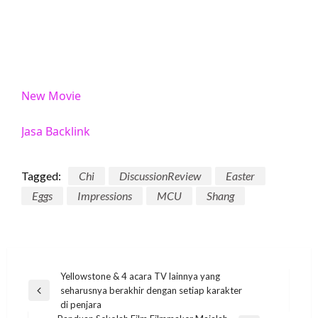
New Movie
Jasa Backlink
Tagged:
Chi
DiscussionReview
Easter
Eggs
Impressions
MCU
Shang
Post
Yellowstone & 4 acara TV lainnya yang
seharusnya berakhir dengan setiap karakter
navigation
Previous
di penjara
Post