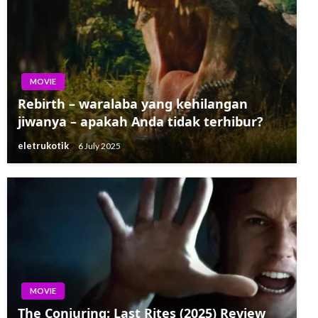
MOVIE
Rebirth – waralaba yang kehilangan
jiwanya – apakah Anda tidak terhibur?
eletrukotik
6 July 2025
MOVIE
The Conjuring: Last Rites (2025) Review