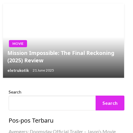
MOVIE
Mission Impossible: The Final Reckoning
(2025) Review
eletrukotik
21 June 2025
Search
Search
Pos-pos Terbaru
Avengers: Doomsday Official Trailer – Jason’s Movie