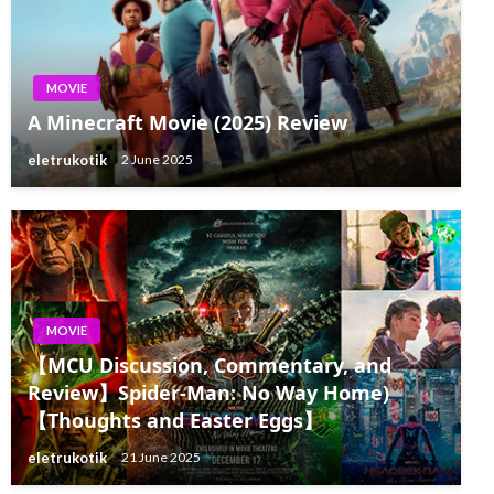
MOVIE
A Minecraft Movie (2025) Review
eletrukotik
2 June 2025
MOVIE
【MCU Discussion, Commentary, and
Review】Spider-Man: No Way Home)
【Thoughts and Easter Eggs】
eletrukotik
21 June 2025