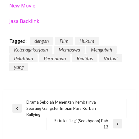
New Movie
Jasa Backlink
Tagged:
dengan
Film
Hukum
Ketenagakerjaan
Membawa
Mengubah
Pelatihan
Permainan
Realitas
Virtual
yang
Post
Drama Sekolah Menengah Kembalinya
Seorang Gangster Impian Para Korban
navigation
Previous
Bullying
Post
Satu kali lagi (Seokhyeon) Bab
Next
13
Post