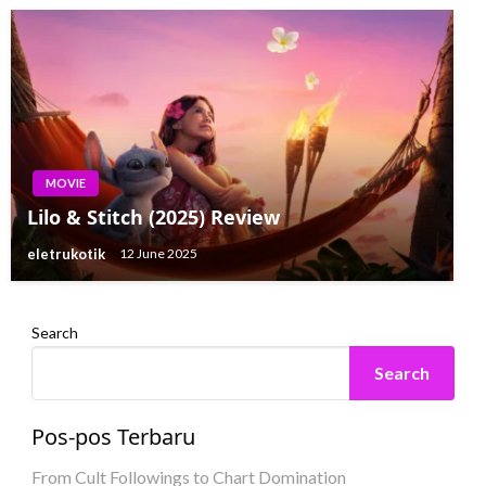
MOVIE
Lilo & Stitch (2025) Review
eletrukotik
12 June 2025
Search
Search
Pos-pos Terbaru
From Cult Followings to Chart Domination