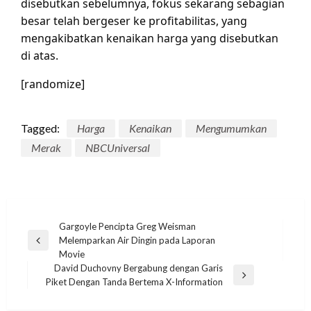
disebutkan sebelumnya, fokus sekarang sebagian
besar telah bergeser ke profitabilitas, yang
mengakibatkan kenaikan harga yang disebutkan
di atas.
[randomize]
Tagged:
Harga
Kenaikan
Mengumumkan
Merak
NBCUniversal
Post
Gargoyle Pencipta Greg Weisman
Melemparkan Air Dingin pada Laporan
navigation
Previous
Movie
Post
David Duchovny Bergabung dengan Garis
Next
Piket Dengan Tanda Bertema X-Information
Post