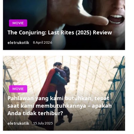
MOVIE
The Conjuring: Last Rites (2025) Review
eletrukotik
8 April 2026
MOVIE
Pahlawan yang kami butuhkan, tepat
saat kami membutuhkannya – apakah
Anda tidak terhibur?
eletrukotik
15 July 2025