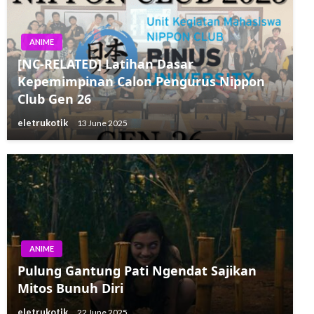
ANIME
[NC-RELATED] Latihan Dasar
Kepemimpinan Calon Pengurus Nippon
Club Gen 26
eletrukotik
13 June 2025
ANIME
Pulung Gantung Pati Ngendat Sajikan
Mitos Bunuh Diri
eletrukotik
22 June 2025