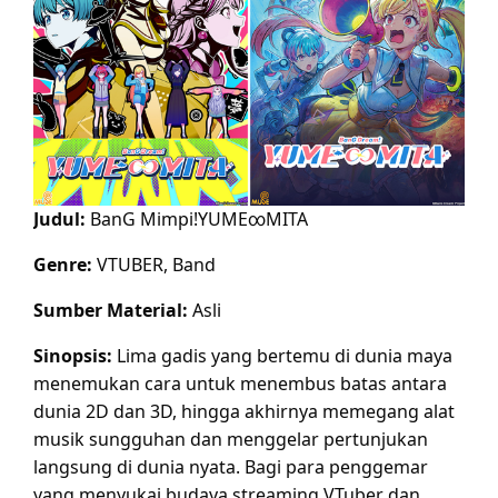
Judul:
BanG Mimpi!YUME∞MITA
Genre:
VTUBER, Band
Sumber Material:
Asli
Sinopsis:
Lima gadis yang bertemu di dunia maya
menemukan cara untuk menembus batas antara
dunia 2D dan 3D, hingga akhirnya memegang alat
musik sungguhan dan menggelar pertunjukan
langsung di dunia nyata. Bagi para penggemar
yang menyukai budaya streaming VTuber dan