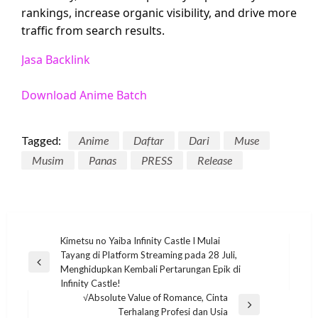
rankings, increase organic visibility, and drive more
traffic from search results.
Jasa Backlink
Download Anime Batch
Tagged:
Anime
Daftar
Dari
Muse
Musim
Panas
PRESS
Release
Post
Kimetsu no Yaiba Infinity Castle I Mulai
Tayang di Platform Streaming pada 28 Juli,
navigation
Previous
Menghidupkan Kembali Pertarungan Epik di
Post
Infinity Castle!
√Absolute Value of Romance, Cinta
Next
Terhalang Profesi dan Usia