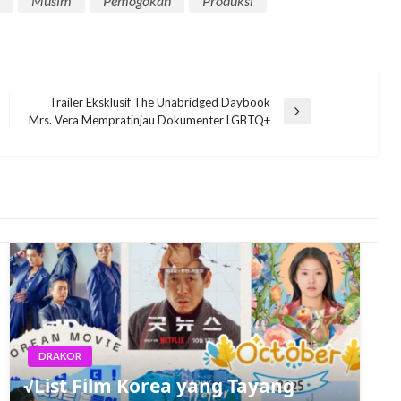
Musim
Pemogokan
Produksi
Trailer Eksklusif The Unabridged Daybook
Next
Mrs. Vera Mempratinjau Dokumenter LGBTQ+
Post
DRAKOR
√List Film Korea yang Tayang