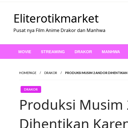
Skip
to
Eliterotikmarket
content
Pusat nya Film Anime Drakor dan Manhwa
MOVIE
STREAMING
DRAKOR
MANHWA
HOMEPAGE
DRAKOR
PRODUKSI MUSIM 2 ANDOR DIHENTIKA
DRAKOR
Produksi Musim 
Dihentikan Kar