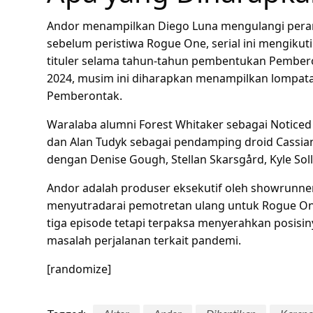
Andor menampilkan Diego Luna mengulangi perann
sebelum peristiwa Rogue One, serial ini mengik
tituler selama tahun-tahun pembentukan Pembero
2024, musim ini diharapkan menampilkan lompata
Pemberontak.
Waralaba alumni Forest Whitaker sebagai Noticed
dan Alan Tudyk sebagai pendamping droid Cassi
dengan Denise Gough, Stellan Skarsgård, Kyle Solle
Andor adalah produser eksekutif oleh showrunner
menyutradarai pemotretan ulang untuk Rogue One
tiga episode tetapi terpaksa menyerahkan posisin
masalah perjalanan terkait pandemi.
[randomize]