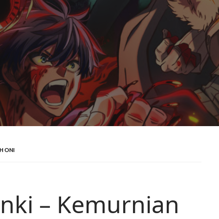
H ONI
nki – Kemurnian