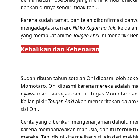
bahkan dirinya sendiri tidak tahu.
Karena sudah tamat, dan telah dikonfirmasi bah
mengadaptasikan arc
Nikko Kegon no Taki
ke dalam
yang membuat anime
Tougen Anki
ini menarik? Ber
Kebalikan dan Kebenaran
Sudah ribuan tahun setelah Oni dibasmi oleh se
Momotaro. Oni dibasmi karena mereka adalah m
nyawa manusia sejak dahulu. Tugas Momotaro ada
Kalian pikir
Tougen Anki
akan menceritakan dalam si
sisi Oni.
Cerita yang diberikan mengenai jaman dahulu 
karena membahayakan manusia, dan itu terbukti
mereka. Tapi disini kita melihat sisi lain dari mak