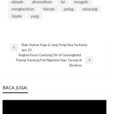
dekade
diremehkan
Ini
mengalir
menghasilkan
Naruto
paling
sekarang
Studio
yang
Post
Blak-blakan Suga & Jung Yong Hwa Suchwita
Previous
eps 25
navigation
Post
Angkat Kasus Gantung Diri di Gunungkidul,
Pulung Gantung Pati Ngendat Siap Tayang di
Next
Bioskop
Post
BACA JUGA: