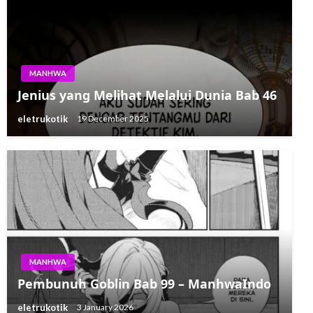
MANHWA
Jenius yang Melihat Melalui Dunia Bab 46
eletrukotik
19 December 2025
MANHWA
Pembunuh Goblin Bab 99 – ManhwaIndo
eletrukotik
3 January 2026