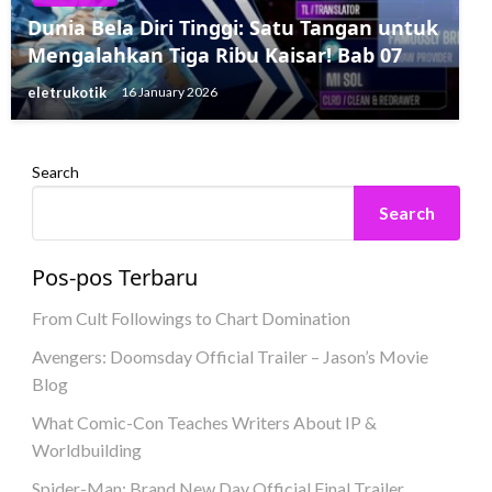
Dunia Bela Diri Tinggi: Satu Tangan untuk
Mengalahkan Tiga Ribu Kaisar! Bab 07
eletrukotik
16 January 2026
Search
Search
Pos-pos Terbaru
From Cult Followings to Chart Domination
Avengers: Doomsday Official Trailer – Jason’s Movie
Blog
What Comic-Con Teaches Writers About IP &
Worldbuilding
Spider-Man: Brand New Day Official Final Trailer