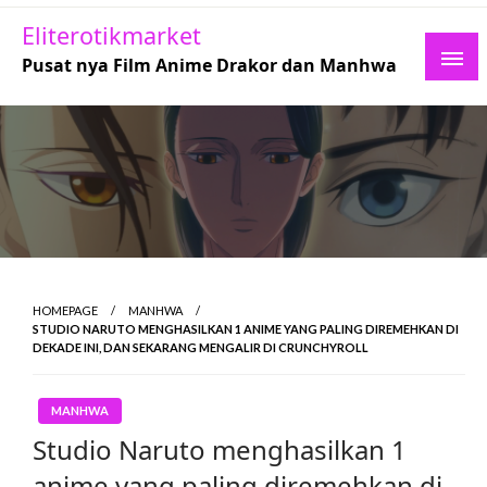
Skip
Eliterotikmarket
to
Pusat nya Film Anime Drakor dan Manhwa
content
HOMEPAGE
MANHWA
STUDIO NARUTO MENGHASILKAN 1 ANIME YANG PALING DIREMEHKAN DI
DEKADE INI, DAN SEKARANG MENGALIR DI CRUNCHYROLL
MANHWA
Studio Naruto menghasilkan 1
anime yang paling diremehkan di