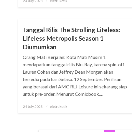
24 July 2023
eletrukotik
on
DRAKOR
Tanggal Rilis The Strolling Lifeless:
Lifeless Metropolis Season 1
Diumumkan
Orang Mati Berjalan: Kota Mati Musim 1
mendapatkan tanggal rilis Blu-Ray, karena spin-off
Lauren Cohan dan Jeffrey Dean Morgan akan
tersedia pada hari Selasa. 12 September. Perilisan
yang berasal dari AMC RLJ Leisure ini sekarang siap
untuk pre-order. Menurut Comicbook,…
Posted
24 July 2023
eletrukotik
on