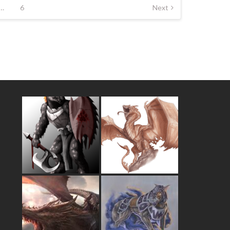
…
6
Next