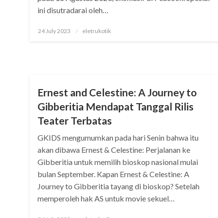
ini disutradarai oleh…
Posted
24 July 2023
eletrukotik
on
STREAMING
Ernest and Celestine: A Journey to
Gibberitia Mendapat Tanggal Rilis
Teater Terbatas
GKIDS mengumumkan pada hari Senin bahwa itu
akan dibawa Ernest & Celestine: Perjalanan ke
Gibberitia untuk memilih bioskop nasional mulai
bulan September. Kapan Ernest & Celestine: A
Journey to Gibberitia tayang di bioskop? Setelah
memperoleh hak AS untuk movie sekuel…
Posted