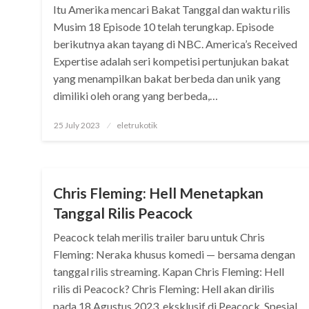
Itu Amerika mencari Bakat Tanggal dan waktu rilis
Musim 18 Episode 10 telah terungkap. Episode
berikutnya akan tayang di NBC. America’s Received
Expertise adalah seri kompetisi pertunjukan bakat
yang menampilkan bakat berbeda dan unik yang
dimiliki oleh orang yang berbeda,…
Posted
25 July 2023
eletrukotik
on
DRAKOR
Chris Fleming: Hell Menetapkan
Tanggal Rilis Peacock
Peacock telah merilis trailer baru untuk Chris
Fleming: Neraka khusus komedi — bersama dengan
tanggal rilis streaming. Kapan Chris Fleming: Hell
rilis di Peacock? Chris Fleming: Hell akan dirilis
pada 18 Agustus 2023, eksklusif di Peacock. Spesial