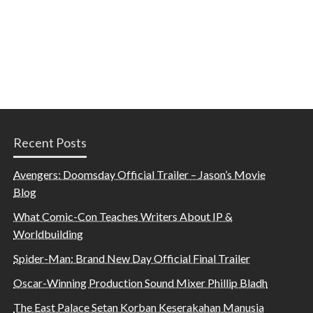
Recent Posts
Avengers: Doomsday Official Trailer – Jason’s Movie
Blog
What Comic-Con Teaches Writers About IP &
Worldbuilding
Spider-Man: Brand New Day Official Final Trailer
Oscar-Winning Production Sound Mixer Phillip Bladh
The East Palace Setan Korban Keserakahan Manusia