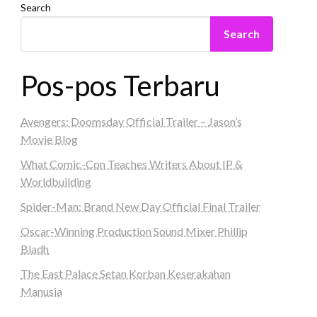
Search
Search
Pos-pos Terbaru
Avengers: Doomsday Official Trailer – Jason’s
Movie Blog
What Comic-Con Teaches Writers About IP &
Worldbuilding
Spider-Man: Brand New Day Official Final Trailer
Oscar-Winning Production Sound Mixer Phillip
Bladh
The East Palace Setan Korban Keserakahan
Manusia