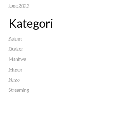
June 2023
Kategori
Anime
Drakor
Manhwa
Movie
News
Streaming