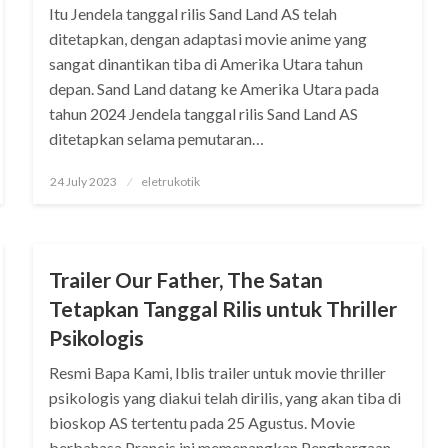
Itu Jendela tanggal rilis Sand Land AS telah
ditetapkan, dengan adaptasi movie anime yang
sangat dinantikan tiba di Amerika Utara tahun
depan. Sand Land datang ke Amerika Utara pada
tahun 2024 Jendela tanggal rilis Sand Land AS
ditetapkan selama pemutaran…
Posted
24 July 2023
eletrukotik
on
MOVIE
Trailer Our Father, The Satan
Tetapkan Tanggal Rilis untuk Thriller
Psikologis
Resmi Bapa Kami, Iblis trailer untuk movie thriller
psikologis yang diakui telah dirilis, yang akan tiba di
bioskop AS tertentu pada 25 Agustus. Movie
berbahasa Prancis ini memenangkan Penghargaan