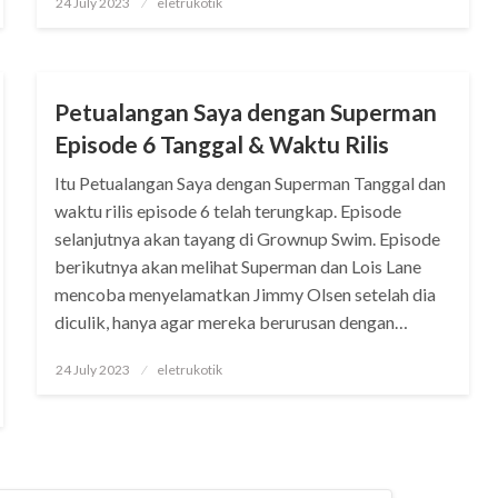
24 July 2023
eletrukotik
on
MOVIE
Petualangan Saya dengan Superman
Episode 6 Tanggal & Waktu Rilis
Itu Petualangan Saya dengan Superman Tanggal dan
waktu rilis episode 6 telah terungkap. Episode
selanjutnya akan tayang di Grownup Swim. Episode
berikutnya akan melihat Superman dan Lois Lane
mencoba menyelamatkan Jimmy Olsen setelah dia
diculik, hanya agar mereka berurusan dengan…
Posted
24 July 2023
eletrukotik
on