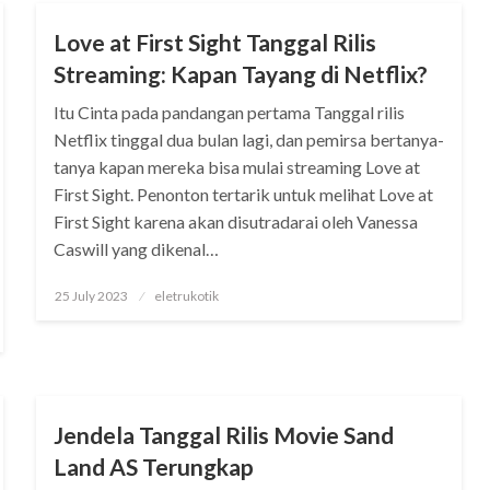
Love at First Sight Tanggal Rilis
Streaming: Kapan Tayang di Netflix?
Itu Cinta pada pandangan pertama Tanggal rilis
Netflix tinggal dua bulan lagi, dan pemirsa bertanya-
tanya kapan mereka bisa mulai streaming Love at
First Sight. Penonton tertarik untuk melihat Love at
First Sight karena akan disutradarai oleh Vanessa
Caswill yang dikenal…
Posted
25 July 2023
eletrukotik
on
STREAMING
Jendela Tanggal Rilis Movie Sand
Land AS Terungkap