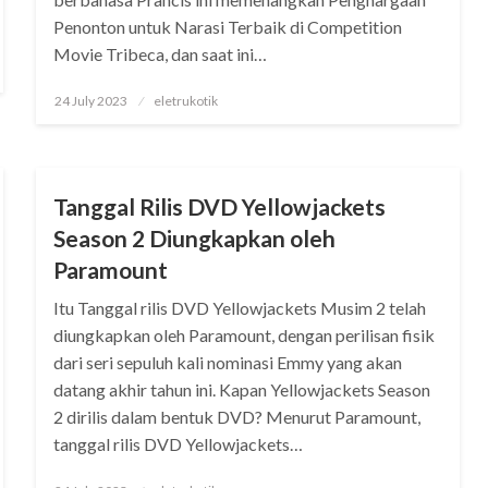
Penonton untuk Narasi Terbaik di Competition
Movie Tribeca, dan saat ini…
Posted
24 July 2023
eletrukotik
on
DRAKOR
Tanggal Rilis DVD Yellowjackets
Season 2 Diungkapkan oleh
Paramount
Itu Tanggal rilis DVD Yellowjackets Musim 2 telah
diungkapkan oleh Paramount, dengan perilisan fisik
dari seri sepuluh kali nominasi Emmy yang akan
datang akhir tahun ini. Kapan Yellowjackets Season
2 dirilis dalam bentuk DVD? Menurut Paramount,
tanggal rilis DVD Yellowjackets…
Posted