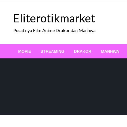
Skip
to
Eliterotikmarket
content
Pusat nya Film Anime Drakor dan Manhwa
MOVIE
STREAMING
DRAKOR
MANHWA
MOVIE