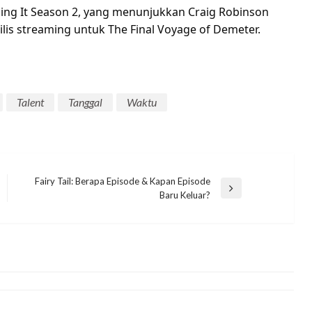
lling It Season 2, yang menunjukkan Craig Robinson
ilis streaming untuk The Final Voyage of Demeter.
Talent
Tanggal
Waktu
Fairy Tail: Berapa Episode & Kapan Episode
Next
Baru Keluar?
MOVIE
Post
Large Hero 6: Tempat Menonton &
Streaming On-line
eletrukotik
18 July 2023