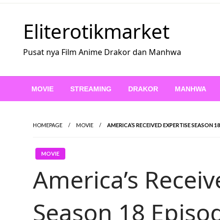
Skip
to
Eliterotikmarket
content
Pusat nya Film Anime Drakor dan Manhwa
MOVIE
STREAMING
DRAKOR
MANHWA
HOMEPAGE
MOVIE
AMERICA’S RECEIVED EXPERTISE SEASON 1
MOVIE
America’s Receiv
Season 18 Episo