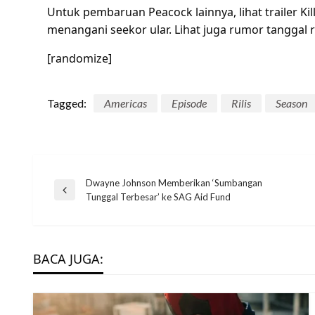
Untuk pembaruan Peacock lainnya, lihat trailer Ki
menangani seekor ular. Lihat juga rumor tanggal r
[randomize]
Tagged:
Americas
Episode
Rilis
Season
Post
Dwayne Johnson Memberikan ‘Sumbangan
Previous
Tunggal Terbesar’ ke SAG Aid Fund
Post
navigation
BACA JUGA: