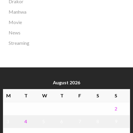
Drakor
Manhwa
Movie
News
Streaming
August 2026
M
T
W
T
F
S
S
1
2
3
4
5
6
7
8
9