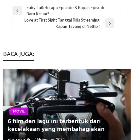
Post
Fairy Tail: Berapa Episode & Kapan Episode
Previous
Baru Keluar?
navigation
Post
Love at First Sight Tanggal Rilis Streaming:
Next
Kapan Tayang di Netflix?
Post
BACA JUGA:
MOVIE
6 film dan lagu ini terbentuk dari
kecelakaan yang membahagiakan
eletrukotik
4 November 2025