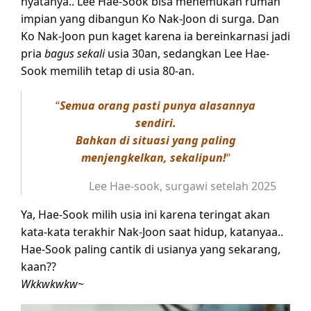
nyatanya.. Lee Hae-Sook bisa menemukan rumah
impian yang dibangun Ko Nak-Joon di surga. Dan
Ko Nak-Joon pun kaget karena ia bereinkarnasi jadi
pria
bagus sekali
usia 30an, sedangkan Lee Hae-
Sook memilih tetap di usia 80-an.
“
Semua orang pasti punya alasannya
sendiri.
Bahkan di situasi yang paling
menjengkelkan, sekalipun!
“
Lee Hae-sook, surgawi setelah 2025
Ya, Hae-Sook milih usia ini karena teringat akan
kata-kata terakhir Nak-Joon saat hidup, katanyaa..
Hae-Sook paling cantik di usianya yang sekarang,
kaan??
Wkkwkwkw
~