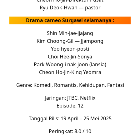
Ryu Deok-Hwan — pastor
Drama cameo
Surgawi selamanya
:
Shin Min-jae-jjajang
Kim Choong-Gil — Jjampong
Yoo hyeon-posti
Choi Hee-Jin-Sonya
Park Woong-i nak-joon (lansia)
Cheon Ho-Jin-King Yeomra
Genre: Komedi, Romantis, Kehidupan, Fantasi
Jaringan: JTBC, Netflix
Episode: 12
Tanggal Rilis: 19 April – 25 Mei 2025
Peringkat: 8.0 / 10