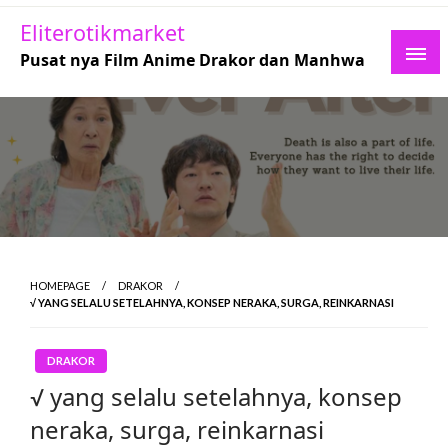
Skip
Eliterotikmarket
to
Pusat nya Film Anime Drakor dan Manhwa
content
HOMEPAGE
DRAKOR
√ YANG SELALU SETELAHNYA, KONSEP NERAKA, SURGA, REINKARNASI
DRAKOR
√ yang selalu setelahnya, konsep
neraka, surga, reinkarnasi