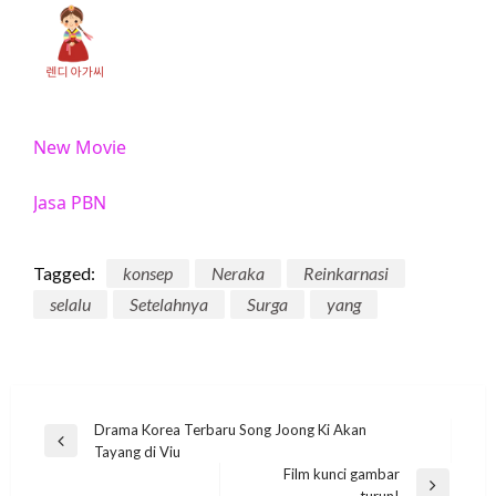
New Movie
Jasa PBN
Tagged:
konsep
Neraka
Reinkarnasi
selalu
Setelahnya
Surga
yang
Post
Drama Korea Terbaru Song Joong Ki Akan
Previous
Tayang di Viu
navigation
Post
Film kunci gambar
Next
turun!