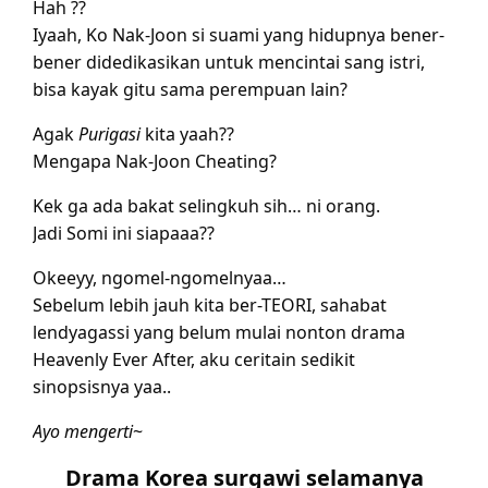
Hah ??
Iyaah, Ko Nak-Joon si suami yang hidupnya bener-
bener didedikasikan untuk mencintai sang istri,
bisa kayak gitu sama perempuan lain?
Agak
Purigasi
kita yaah??
Mengapa Nak-Joon Cheating?
Kek ga ada bakat selingkuh sih… ni orang.
Jadi Somi ini siapaaa??
Okeeyy, ngomel-ngomelnyaa…
Sebelum lebih jauh kita ber-TEORI, sahabat
lendyagassi yang belum mulai nonton drama
Heavenly Ever After, aku ceritain sedikit
sinopsisnya yaa..
Ayo mengerti
~
Drama Korea surgawi selamanya