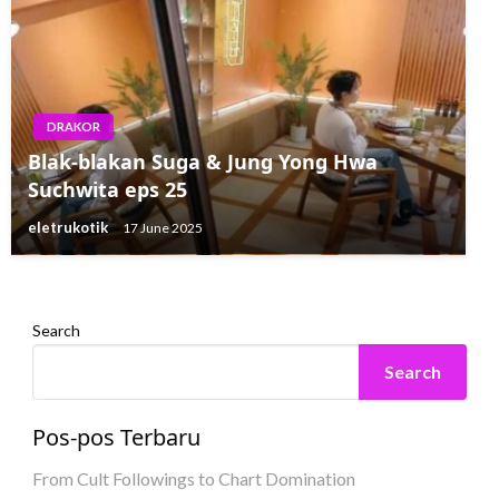
DRAKOR
DRAKOR
Women First: A Story of Girls in Hip-Hop
Blak-blakan Suga & Jung Yong Hwa
Trailer Mempratinjau Dokumenter Netflix
Suchwita eps 25
Mendatang
eletrukotik
17 June 2025
eletrukotik
25 July 2023
Search
Search
Pos-pos Terbaru
From Cult Followings to Chart Domination