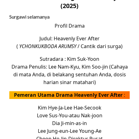
(2025)
Surgawi selamanya
Profil Drama
Judul: Heavenly Ever After
(
YCHONKUKBODA ARUMSY
/ Cantik dari surga)
Sutradara : Kim Suk-Yoon
Drama Penulis: Lee Nam-Kyu, Kim Soo-jin (Cahaya
di mata Anda, di belakang sentuhan Anda, dosis
harian sinar matahari)
Pemeran Utama Drama Heavenly Ever After
:
Kim Hye-Ja-Lee Hae-Secook
Love Sus-You-atau Nak-joon
Dia Ji-min-as-in
Lee Jung-eun-Lee Young-Ae
Cheon Ho-Jin-Direktur Pusat