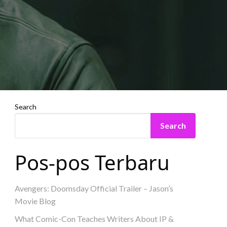
Search
Search
Pos-pos Terbaru
Avengers: Doomsday Official Trailer – Jason’s
Movie Blog
What Comic-Con Teaches Writers About IP &