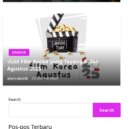
eletrukotik
20 July 2023
DRAKOR
√List Film Korea yang Tayang Bulan
Agustus 2025
eletrukotik
21 October 2025
Search
Search
Pos-pos Terbaru