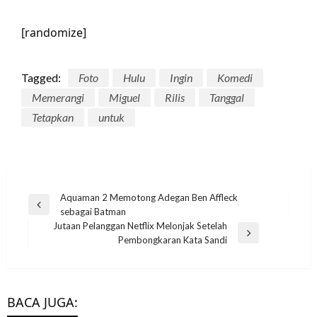
[randomize]
Tagged:
Foto
Hulu
Ingin
Komedi
Memerangi
Miguel
Rilis
Tanggal
Tetapkan
untuk
Post
Aquaman 2 Memotong Adegan Ben Affleck
Previous
sebagai Batman
navigation
Post
Jutaan Pelanggan Netflix Melonjak Setelah
STREAMING
Next
Pembongkaran Kata Sandi
Post
Tanggal Rilis Streaming Solely Murders
STREAMING
STREAMING
within the Constructing Musim 3: Kapan
Trailer Harley Quinn Season 4
Penjaga Galaxy Vol. 3 Tanggal Rilis
Keluar di Hulu?
STREAMING
BACA JUGA:
Menampilkan Kembalinya Kaley Cuoco-
Disney+ Diungkapkan