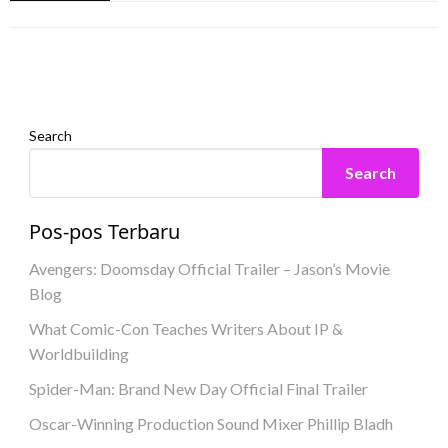
Invasi Rahasia OT Fagbenle Cameo: Siapa
eletrukotik
24 July 2023
Led Collection
eletrukotik
17 July 2023
Rick Mason di Episode 5?
eletrukotik
20 July 2023
eletrukotik
19 July 2023
Search
Search
Pos-pos Terbaru
Avengers: Doomsday Official Trailer – Jason’s Movie
Blog
What Comic-Con Teaches Writers About IP &
Worldbuilding
Spider-Man: Brand New Day Official Final Trailer
Oscar-Winning Production Sound Mixer Phillip Bladh