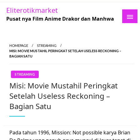
Skip
Eliterotikmarket
to
Pusat nya Film Anime Drakor dan Manhwa
content
HOMEPAGE
STREAMING
MISI: MOVIE MUSTAHIL PERINGKAT SETELAH USELESS RECKONING –
BAGIAN SATU
STREAMING
Misi: Movie Mustahil Peringkat
Setelah Useless Reckoning –
Bagian Satu
Pada tahun 1996, Mission: Not possible karya Brian