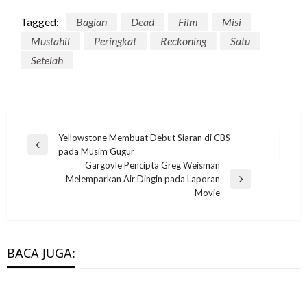
Tagged:
Bagian
Dead
Film
Misi
Mustahil
Peringkat
Reckoning
Satu
Setelah
Post
Yellowstone Membuat Debut Siaran di CBS
Previous
pada Musim Gugur
navigation
Post
Gargoyle Pencipta Greg Weisman
Melemparkan Air Dingin pada Laporan
Next
STREAMING
Movie
Post
Trailer Harley Quinn Season 4
STREAMING
Menampilkan Kembalinya Kaley Cuoco-
STREAMING
Penjaga Galaxy Vol. 3 Tanggal Rilis
Led Collection
STREAMING
BACA JUGA:
Dibenarkan: Bintang Purba Kota Vivian
Disney+ Diungkapkan
Outlander Musim 7 Episode 7 Tanggal &
eletrukotik
20 July 2023
Olyphant Talks Bekerja Dengan Ayahnya
eletrukotik
17 July 2023
Waktu Rilis
eletrukotik
21 July 2023