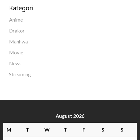
Kategori
Anime
Drakor
Manhwa
Movie
News
Streaming
August 2026
M
T
W
T
F
S
S