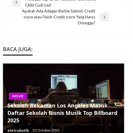
Previous
Child Cudi-Led
navigation
Post
Apakah Ada Adegan Barbie Submit-Credit
score atau Finish-Credit score Yang Harus
Next
Ditunggu?
Post
BACA JUGA:
MOVIE
MOVIE
Sekolah Rekaman Los Angeles Masuk
Art work & Lagu Tema The Boy and The
Daftar Sekolah Bisnis Musik Top Billboard
Heron Diluncurkan untuk Movie Hayao
2025
Miyazaki
eletrukotik
31 October 2025