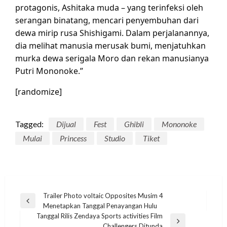
protagonis, Ashitaka muda – yang terinfeksi oleh
serangan binatang, mencari penyembuhan dari
dewa mirip rusa Shishigami. Dalam perjalanannya,
dia melihat manusia merusak bumi, menjatuhkan
murka dewa serigala Moro dan rekan manusianya
Putri Mononoke.”
[randomize]
Tagged:
Dijual
Fest
Ghibli
Mononoke
Mulai
Princess
Studio
Tiket
Post
Trailer Photo voltaic Opposites Musim 4
Previous
Menetapkan Tanggal Penayangan Hulu
navigation
Post
Tanggal Rilis Zendaya Sports activities Film
STREAMING
Next
Challengers Ditunda