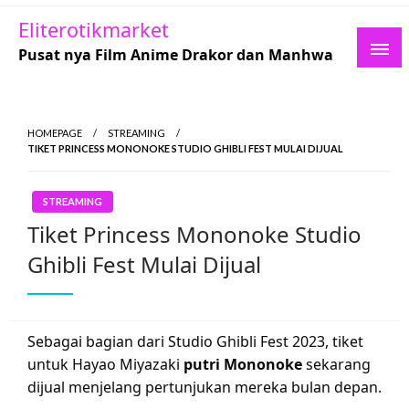
Skip
Eliterotikmarket
to
Pusat nya Film Anime Drakor dan Manhwa
content
HOMEPAGE
STREAMING
TIKET PRINCESS MONONOKE STUDIO GHIBLI FEST MULAI DIJUAL
STREAMING
Tiket Princess Mononoke Studio
Ghibli Fest Mulai Dijual
Sebagai bagian dari Studio Ghibli Fest 2023, tiket
untuk Hayao Miyazaki
putri Mononoke
sekarang
dijual menjelang pertunjukan mereka bulan depan.