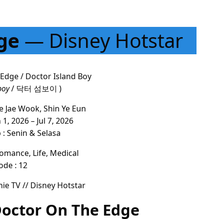
ge
— Disney Hotstar
 Edge / Doctor Island Boy
boy
/ 닥터 섬보이 )
 Jae Wook, Shin Ye Eun
n 1, 2026 – Jul 7, 2026
 : Senin & Selasa
omance, Life, Medical
ode : 12
ie TV // Disney Hotstar
Doctor On The Edge