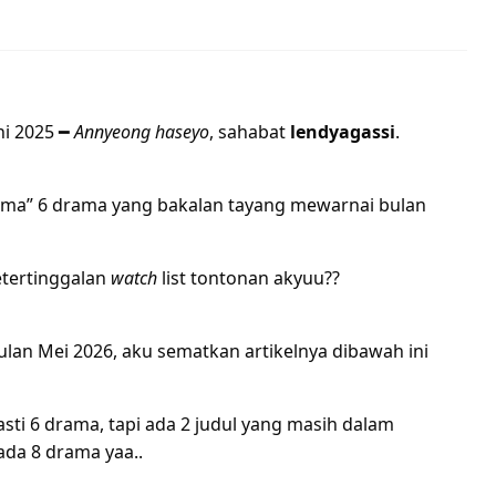
ni 2025 ━
Annyeong haseyo
, sahabat
lendyagassi
.
“cuma” 6 drama yang bakalan tayang mewarnai bulan
etertinggalan
watch
list tontonan akyuu??
ulan Mei 2026, aku sematkan artikelnya dibawah ini
sti 6 drama, tapi ada 2 judul yang masih dalam
 ada 8 drama yaa..