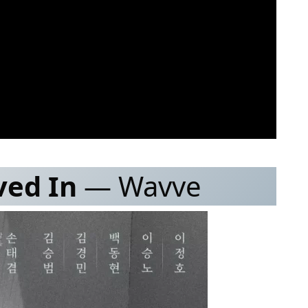
ved In
— Wavve