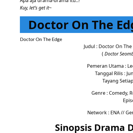
Apa aja drama-drama itu..?
Kuy, let’s get it
~
Doctor On The Ed
Doctor On The Edge
Judul : Doctor On The
(
Doctor Seom
Pemeran Utama : Lee
Tanggal Rilis : Ju
Tayang Setiap
Genre : Comedy, R
Epis
Network : ENA // Gen
Sinopsis Drama 