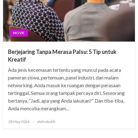
MOVIE
Berjejaring Tanpa Merasa Palsu: 5 Tip untuk
Kreatif
Ada jenis kecemasan tertentu yang muncul pada acara
pameran siswa, pertemuan, panel industri, dan malam
networking. Anda masuk ke ruangan dengan perasaan
tertinggal. Semua orang tampak percaya diri. Seseorang
bertanya, “Jadi, apa yang Anda lakukan?” Dan tiba-tiba,
Anda mencoba merangkum…
Posted
28 May 2026
eletrukotik
on