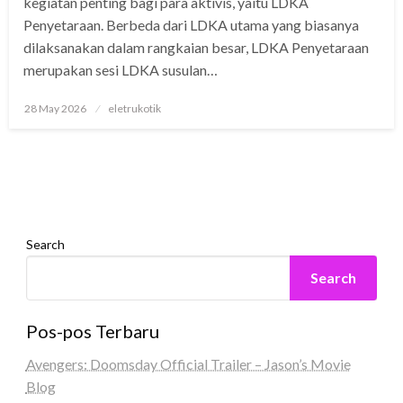
kegiatan penting bagi para aktivis, yaitu LDKA
Penyetaraan. Berbeda dari LDKA utama yang biasanya
dilaksanakan dalam rangkaian besar, LDKA Penyetaraan
merupakan sesi LDKA susulan…
Posted
28 May 2026
eletrukotik
on
Search
Search
Pos-pos Terbaru
Avengers: Doomsday Official Trailer – Jason’s Movie
Blog