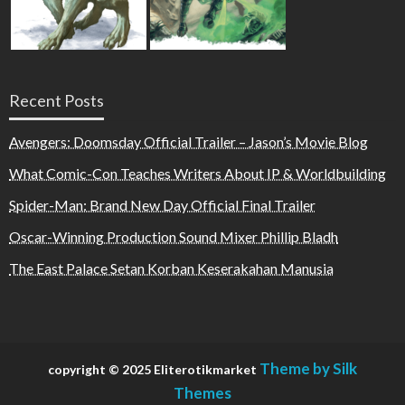
Recent Posts
Avengers: Doomsday Official Trailer – Jason’s Movie Blog
What Comic-Con Teaches Writers About IP & Worldbuilding
Spider-Man: Brand New Day Official Final Trailer
Oscar-Winning Production Sound Mixer Phillip Bladh
The East Palace Setan Korban Keserakahan Manusia
Theme by Silk
copyright © 2025 Eliterotikmarket
Themes