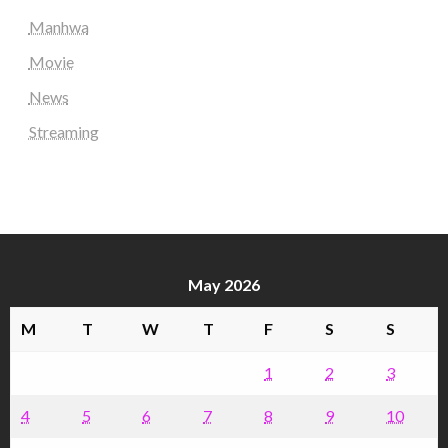
Manhwa
Movie
News
Streaming
May 2026
M
T
W
T
F
S
S
1
2
3
4
5
6
7
8
9
10