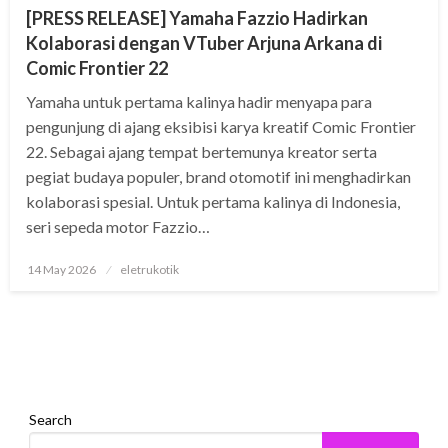
[PRESS RELEASE] Yamaha Fazzio Hadirkan
Kolaborasi dengan VTuber Arjuna Arkana di
Comic Frontier 22
Yamaha untuk pertama kalinya hadir menyapa para
pengunjung di ajang eksibisi karya kreatif Comic Frontier
22. Sebagai ajang tempat bertemunya kreator serta
pegiat budaya populer, brand otomotif ini menghadirkan
kolaborasi spesial. Untuk pertama kalinya di Indonesia,
seri sepeda motor Fazzio…
Posted
14 May 2026
eletrukotik
on
Search