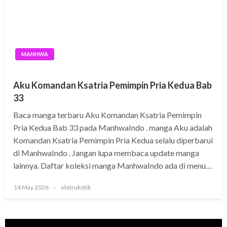
MANHWA
Aku Komandan Ksatria Pemimpin Pria Kedua Bab
33
Baca manga terbaru Aku Komandan Ksatria Pemimpin
Pria Kedua Bab 33 pada ManhwaIndo . manga Aku adalah
Komandan Ksatria Pemimpin Pria Kedua selalu diperbarui
di ManhwaIndo . Jangan lupa membaca update manga
lainnya. Daftar koleksi manga ManhwaIndo ada di menu…
Posted
14 May 2026
eletrukotik
on