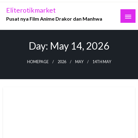
Skip
Eliterotikmarket
to
Pusat nya Film Anime Drakor dan Manhwa
content
Day:
May 14, 2026
HOMEPAGE
2026
MAY
14TH MAY