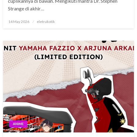
cuplikannya di bawah. Mengikuti mantra Dr. Stephen
Strange di akhir…
Posted
14 May 2026
eletrukotik
on
ANIME