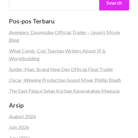
Search
Pos-pos Terbaru
Avengers: Doomsday Official Trailer – Jason’s Movie
Blog
What Comic-Con Teaches Writers About IP &
Worldbuilding
Spider-Man: Brand New Day Official Final Trailer
Oscar-Winning Production Sound Mixer Phillip Bladh
The East Palace Setan Korban Keserakahan Manusia
Arsip
August 2026
July 2026
June 2026