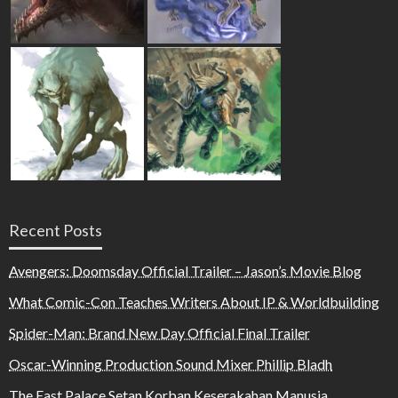
Recent Posts
Avengers: Doomsday Official Trailer – Jason’s Movie Blog
What Comic-Con Teaches Writers About IP & Worldbuilding
Spider-Man: Brand New Day Official Final Trailer
Oscar-Winning Production Sound Mixer Phillip Bladh
The East Palace Setan Korban Keserakahan Manusia