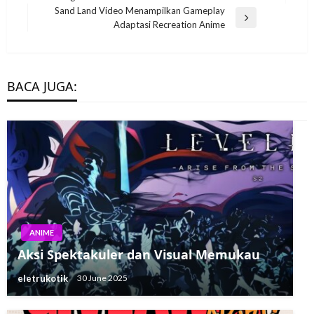
navigation
Post
Sand Land Video Menampilkan Gameplay
Next
Adaptasi Recreation Anime
Post
BACA JUGA:
ANIME
Aksi Spektakuler dan Visual Memukau
eletrukotik
30 June 2025