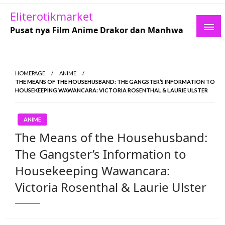
Skip
Eliterotikmarket
to
Pusat nya Film Anime Drakor dan Manhwa
content
HOMEPAGE
ANIME
THE MEANS OF THE HOUSEHUSBAND: THE GANGSTER’S INFORMATION TO
HOUSEKEEPING WAWANCARA: VICTORIA ROSENTHAL & LAURIE ULSTER
ANIME
The Means of the Househusband:
The Gangster’s Information to
Housekeeping Wawancara:
Victoria Rosenthal & Laurie Ulster